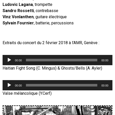
Ludovic Lagana
, trompette
Sandro Rossetti
, contrebasse
Vinz Vonlanthen
, guitare électrique
Sylvain Fournier
, batterie, percussions
Extraits du concert du 2 février 2018 à l’AMR, Genève :
Lecteur
00:00
00:00
audio
Haitian Fight Song (C. Mingus) & Ghosts/Bells (A. Ayler)
Lecteur
00:00
00:00
audio
Valse mélancolique (Y.Cerf)