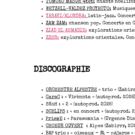
TOMOKO MASUR 4tet:
chants noëlifor
WETZELL-VALDEZ PROYECTO:
Musiques 
YARAVI/ALONDRA:
latin-jazz. Concer
ZAM ZAM:
chanson pop. Concerts en C
ZIAD EL AHMADIE:
explorations orien
ZZHR:
explorations orientales. Conc
DISCOGRAPHIE
ORCHESTRE ALPESTRE
« trio » (Zabirr
CaraC
: « Vivènnta » (autoprod. 2026
SKoH : « 2 » (autoprod. 2025)
SCHLIPS
: « en concert » (autoprod. 2
PrismE
: « Parasomnia » (Urgence Dis
CHOEUR OUVERT
: Alpes (Zabirrr, 20
BAP trio : « oiseaux – 鳥 – pájaros »