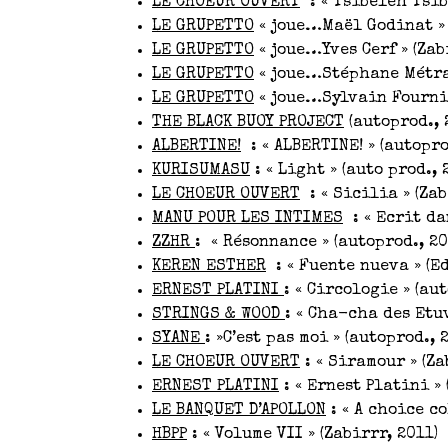
LE CHOEUR OUVERT
: « Tsibeleh Tsib
LE GRUPETTO
« joue…Maël Godinat » 
LE GRUPETTO
« joue…Yves Cerf » (Zab
LE GRUPETTO
« joue…Stéphane Métrau
LE GRUPETTO
« joue…Sylvain Fournie
THE BLACK BUOY PROJECT
(autoprod., 
ALBERTINE!
: « ALBERTINE! » (autopro
KURISUMASU
: « Light » (auto prod., 
LE CHOEUR OUVERT
: « Sicilia » (Zab
MANU POUR LES INTIMES
: « Ecrit da
ZZHR
: « Résonnance » (autoprod., 20
KEREN ESTHER
: « Fuente nueva » (Ed
ERNEST PLATINI
: « Circologie » (au
STRINGS & WOOD
: « Cha-cha des Etu
SYANE
: »C’est pas moi » (autoprod., 
LE CHOEUR OUVERT
: « Siramour » (Za
ERNEST PLATINI
: « Ernest Platini » 
LE BANQUET D’APOLLON
: « A choice c
HBPP
: « Volume VII » (Zabirrr, 2011)