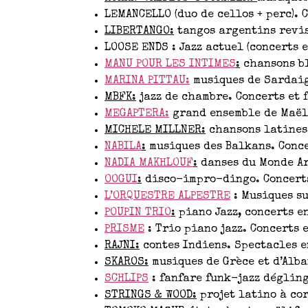
LEMANCELLO (duo de cellos + perc). 
LIBERTANGO:
tangos argentins revisi
LOOSE ENDS : Jazz actuel (concerts e
MANU POUR LES INTIMES
:
chansons bl
MARINA PITTAU:
musiques de Sardaign
MBFK:
jazz de chambre. Concerts et f
MEGAPTERA:
grand ensemble de Maël 
MICHELE MILLNER:
chansons latines 
NABILA
:
musiques des Balkans. Conce
NADIA MAKHLOUF
:
danses du Monde Ar
OOGUI
:
disco-impro-dingo. Concerts
L’ORQUESTRE ALPESTRE
: Musiques su
POUPIN TRIO
:
piano Jazz, concerts en
PRISME
: Trio piano jazz. Concerts e
RAJNI:
contes Indiens. Spectacles e
SKAROS:
musiques de Grèce et d’Alban
SCHLIPS
: fanfare funk-jazz dégling
STRINGS & WOOD:
projet latino à cor