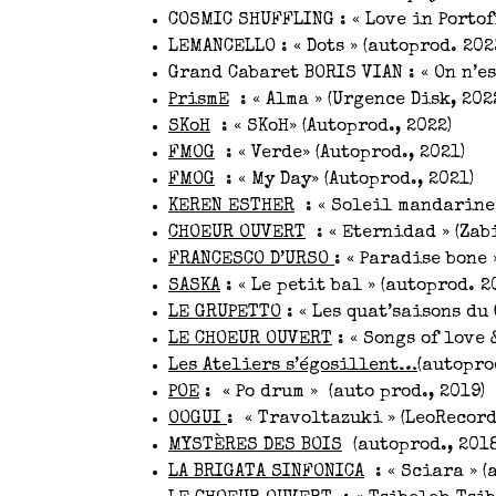
COSMIC SHUFFLING : « Love in Portofi
LEMANCELLO : « Dots » (autoprod. 202
Grand Cabaret BORIS VIAN : « On n’es
PrismE
: « Alma » (Urgence Disk, 202
SKoH
: « SKoH» (Autoprod., 2022)
FMOG
: « Verde» (Autoprod., 2021)
FMOG
: « My Day» (Autoprod., 2021)
KEREN ESTHER
: « Soleil mandarine 
CHOEUR OUVERT
: « Eternidad » (Zabi
FRANCESCO D’URSO
: « Paradise bone 
SASKA
: « Le petit bal » (autoprod. 20
LE GRUPETTO
: « Les quat’saisons du 
LE CHOEUR OUVERT
: « Songs of love 
Les Ateliers s’égosillent…
(autopro
POE
: « Po drum » (auto prod., 2019)
OOGUI
: « Travoltazuki » (LeoRecord
MYSTÈRES DES BOIS
(autoprod., 2018
LA BRIGATA SINFONICA
: « Sciara » (