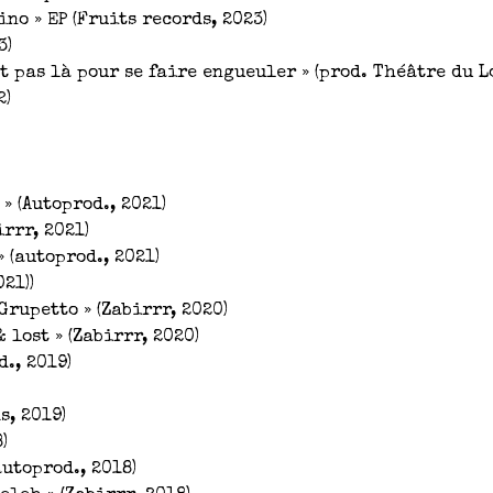
no » EP (Fruits records, 2023)
3)
t pas là pour se faire engueuler » (prod. Théâtre du L
2)
» (Autoprod., 2021)
rrr, 2021)
» (autoprod., 2021)
21))
Grupetto » (Zabirrr, 2020)
& lost » (Zabirrr, 2020)
d., 2019)
s, 2019)
)
autoprod., 2018)