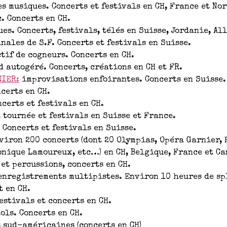
s musiques. Concerts et festivals en CH, France et No
 Concerts en CH.
es. Concerts, festivals, télés en Suisse, Jordanie, Al
ales de S.F. Concerts et festivals en Suisse.
tif de cogneurs. Concerts en CH.
 autogéré. Concerts, créations en CH et FR.
NIER:
improvisations enfoirantes. Concerts en Suisse.
certs en CH.
certs et festivals en CH.
 tournée et festivals en Suisse et France.
 Concerts et festivals en Suisse.
iron 200 concerts (dont 20 Olympias, Opéra Garnier, P
nique Lamoureux, etc…) en CH, Belgique, France et Ca
et percussions, concerts en CH.
’enregistrements multipistes. Environ 10 heures de s
t en CH.
estivals et concerts en CH.
ls. Concerts en CH.
 sud-américaines (concerts en CH)