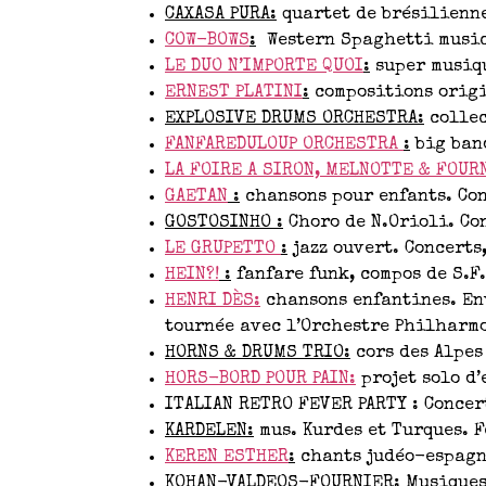
CAXASA PURA:
quartet de brésilienne
COW-BOWS
:
Western Spaghetti music.
LE DUO N’IMPORTE QUOI
:
super musiqu
ERNEST PLATINI
:
compositions origin
EXPLOSIVE DRUMS ORCHESTRA:
collec
FANFAREDULOUP ORCHESTRA
:
big band
LA FOIRE A SIRON, MELNOTTE & FOUR
GAETAN
:
chansons pour enfants. Con
GOSTOSINHO :
Choro de N.Orioli. Con
LE GRUPETTO
:
jazz ouvert. Concerts,
HEIN?!
:
fanfare funk, compos de S.F.
HENRI DÈS:
chansons enfantines. Env
tournée avec l’Orchestre Philharmo
HORNS & DRUMS TRIO:
cors des Alpes 
HORS-BORD POUR PAIN:
projet solo d
ITALIAN RETRO FEVER PARTY : Concer
KARDELEN:
mus. Kurdes et Turques. F
KEREN ESTHER
:
chants judéo-espagno
KOHAN-VALDEOS-FOURNIER:
Musiques