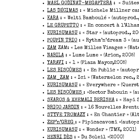
MAEL GODINAT-MEGAPTERA
: « Suites
LAS DÉCIMAS
: « Michele Millner can
KARA
: « Welti Bamboulé » (autoprod.
LE GRUPETTO
: « En concert à l’Alham
KURISUMASU
: « Star » (autoprod., 20
POUPIN TRIO
: « Rythm’n’dream 3 » (a
ZAM
ZAM: « Les Milles Visages » (Wat
NABILA
: « Lume Lume » (Arion, 2005)
YARAVI
: « 1 » (Plaza Mayor,2005)
LES BISCÔMES
: « En Public » (autop
ZAM_ZAM
: « Ici » (Watermelon rec., 
KURISUMASU
: « Everywhere » (Quers
LES BISCÔMES
: »Hector Babouin » (a
SKAROS & XHEMALI BERISHA
: « Hapi S
BRICO JARDIN
: « 16 Nouvelles Aventu
STYVE TROMAZY
: « En Chantier » (Al
ZEP’n’GREG
: « Pipicacavomi »(autop
KURISUMASU
: « Wonder » (TMK, 2001)
HENRI DÈS
: « Du Soleil »(2000)