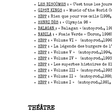
LES BISCÔMES
: « C’est tous les jour
GIPSY KINGS
: « Music of the World Cu
HBPP
: Rien que pour vos œils (1998,
HENRI DÈS
: « Olympia 98 »
BALAGAN
: « Balagan » (autoprod., 19
NABILA
: « Foaie Verde » (Doron, 1998)
HBPP
: « Volume VI » (autoprod.,1996
HBPP
: « La légende des burgers de l’
HBPP
: « Volume V » (autoprod.,1994,
HBPP
: « Volume IV » (autoprod.,1993
HBPP
: « Les superbes histoires de El
HBPP
: « Volume III » (autoprod.,1993
HBPP
: « Volume II » (autoprod.,1992,
HBPP
: « Volume I » (autoprod.,1991, 
THÉÂTRE