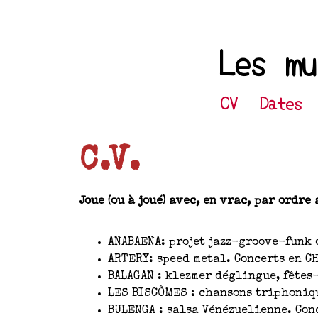
Les mu
CV
Dates
C.V.
Joue (ou à joué) avec, en vrac, par ordre
ANABAENA:
projet jazz-groove-funk d
ARTERY:
speed metal. Concerts en CH
BALAGAN : klezmer déglingue, fêtes
LES BISCÔMES :
chansons triphonique
BULENGA :
salsa Vénézuelienne. Conc