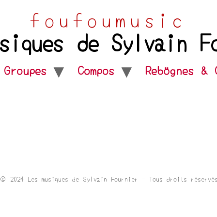
foufoumusic
siques de Sylvain F
Groupes
Compos
Rebögnes & 
© 2024 Les musiques de Sylvain Fournier - Tous droits réservé