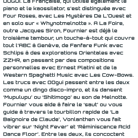
OOGUI. La Française, qui utilise également le
piano et le kaossilator, s’est distinguée avec
Four Roses, avec Les Mystères De L’Ouest et
en solo sur « Whynotmelnotte ». A La Foire,
outre Jacques Siron, Fournier est déjà le
troisième tambour, un touche-à-tout qui couvre
tout l’ABC à Genève, de Fanfare Funk avec
Schlips à des explorations Orientales avec
ZZHR, en passant par des compositions
personnelles avec Ernest Platini et de la
Western Spaghetti Music avec Les Cow-Bows.
Les trucs avec OOgui passent entre les deux
comme un dingo disco-impro, et ils dansent
‘Mupulupu’ ou ‘Shitimogo’ au son de Melnotte.
Fournier vous aide à faire le ‘saut’ ou vous
guide à travers le tourbillon rapide de ‘La
Baignoire de Claude’, Vonlanthen vous fait
vibrer sur ‘Night Fever’ et ‘Réminiscence Acid
Dance Floor’. Entre les deux, ils concoctent