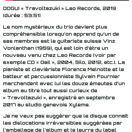
OOGUI « Travoltazuki » Leo Records, 2019
(durée : 53:51)
Le nom mystérieux du trio devient plus
compréhensible lorsqu’on apprend qu’un de
ses membres est le guitariste suisse Vinz
Vonlanthen (1959), qui est loin d’être un
nouveau venu chez Leo Records (voir par
exemple CD « Oeil », 2004, Silo, 2012, etc.). La
pianiste et claviériste Florence Melnotte et le
batteur et percussionniste Sylvain Fournier
marchandent avec lui les douze émeutes d’un
album au titre tout aussi curieux de
« Travoltazuki », enregistré en septembre
2017 au studio genevois Xyleme.
Je ne veux pas suggérer que le disque connaît
les dislocations irréversibles suggérées par
l’amballage de l’album et le leurre du label