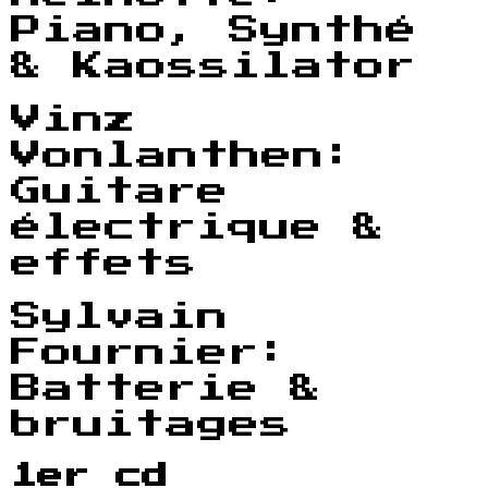
Piano, Synthé
& Kaossilator
Vinz
Vonlanthen:
Guitare
électrique &
effets
Sylvain
Fournier:
Batterie &
bruitages
1er cd