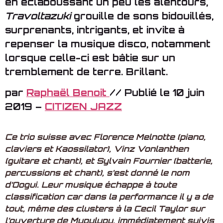
en éclaboussant un peu les alentours,
Travoltazuki
grouille de sons bidouillés,
surprenants, intrigants, et invite à
repenser la musique disco, notamment
lorsque celle-ci est bâtie sur un
tremblement de terre. Brillant.
par
Raphaël Benoit
// Publié le 10 juin
2019 –
CITIZEN JAZZ
Ce trio suisse avec Florence Melnotte (piano,
claviers et Kaossilator), Vinz Vonlanthen
(guitare et chant), et Sylvain Fournier (batterie,
percussions et chant), s’est donné le nom
d’Oogui. Leur musique échappe à toute
classification car dans la performance il y a de
tout, même des clusters à la Cecil Taylor sur
l’ouverture de Mupulupu, immédiatement suivis