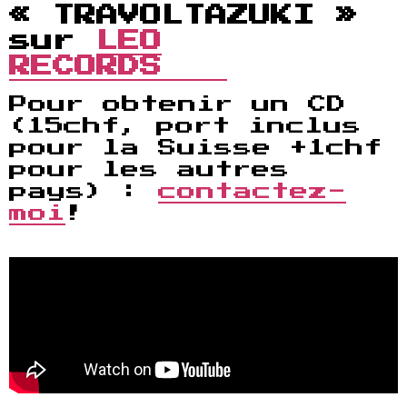
« TRAVOLTAZUKI »
sur
LEO
RECORDS
Pour obtenir un CD
(15chf, port inclus
pour la Suisse +1chf
pour les autres
pays) :
contactez-
moi
!