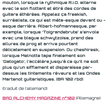
mouton, lorsque la rythmique R.I.O. alterne
avec le son flottant et étiré des cordes de
guitare éthérées. Appelez ça freakish,
surréaliste, ce qui est méta-esque devant ou -
esque derrière. Albert-hofmannesque, par
exemple, lorsque ‘Toigrandebrute’ s’envole
avec une blague schwytzoise, prend des
allures de prog et arrive pourtant
délicatement en suspension. Ou cheshiresk,
lorsque Melnotte tape finalement son
‘Gatogato’, l’accélère jusqu’à ce qu’il ne soit
plus qu’un sifflement et disparaisse par-
dessus les tintements rêveurs et les Ondes
Martenot guitaristiques. [BA 102 rbd]
(traduit de l’allemand)
BAD ALCHEMY MAGAZINE n°102
(Allemagne)