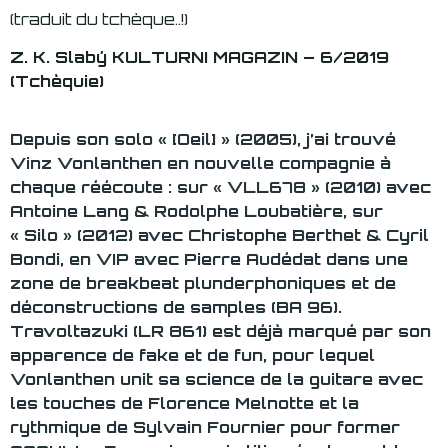
(traduit du tchèque..!)
Z. K. Slabý KULTURNI MAGAZIN – 6/2019
(Tchèquie)
Depuis son solo « [Oeil] » (2005), j’ai trouvé
Vinz Vonlanthen en nouvelle compagnie à
chaque réécoute : sur « VLL678 » (2010) avec
Antoine Lang & Rodolphe Loubatière, sur
« Silo » (2012) avec Christophe Berthet & Cyril
Bondi, en VIP avec Pierre Audédat dans une
zone de breakbeat plunderphoniques et de
déconstructions de samples (BA 96).
Travoltazuki (LR 861) est déjà marqué par son
apparence de fake et de fun, pour lequel
Vonlanthen unit sa science de la guitare avec
les touches de Florence Melnotte et la
rythmique de Sylvain Fournier pour former