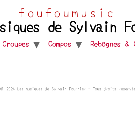
foufoumusic
siques de Sylvain F
Groupes
Compos
Rebögnes & 
© 2024 Les musiques de Sylvain Fournier - Tous droits réservé