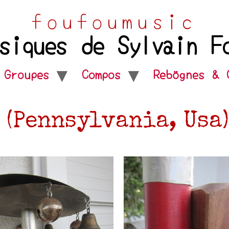
foufoumusic
siques de Sylvain F
Groupes
Compos
Rebögnes & 
(Pennsylvania, Usa)