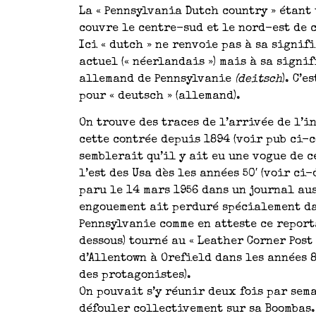
La « Pennsylvania Dutch country » étant
couvre le centre-sud et le nord-est de c
Ici « dutch » ne renvoie pas à sa signif
actuel (« néerlandais ») mais à sa signi
allemand de Pennsylvanie
(deitsch
). C’
pour « deutsch » (allemand).
On trouve des traces de l’arrivée de l’i
cette contrée depuis 1894 (voir pub ci-c
semblerait qu’il y ait eu une vogue de 
l’est des Usa dès les années 50′ (voir ci
paru le 14 mars 1956 dans un journal aus
engouement ait perduré spécialement da
Pennsylvanie comme en atteste ce report
dessous) tourné au « Leather Corner Post 
d’Allentown à Orefield dans les années 8
des protagonistes).
On pouvait s’y réunir deux fois par sem
défouler collectivement sur sa Boombas.