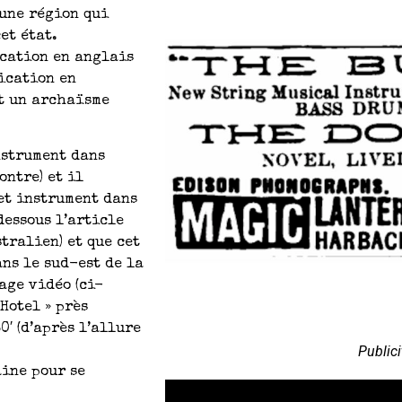
 une région qui
et état.
ication en anglais
fication en
est un archaïsme
nstrument dans
ontre) et il
cet instrument dans
-dessous l’article
tralien) et que cet
ns le sud-est de la
age vidéo (ci-
Hotel » près
0′ (d’après l’allure
Public
aine pour se