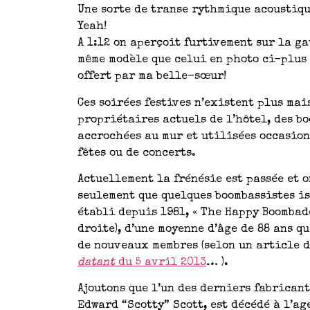
Une sorte de transe rythmique acoustiqu
Yeah!
A 1:12 on aperçoit furtivement sur la g
même modèle que celui en photo ci-plus 
offert par ma belle-sœur!
Ces soirées festives n’existent plus mais
propriétaires actuels de l’hôtel, des bo
accrochées au mur et utilisées occasio
fêtes ou de concerts.
Actuellement la frénésie est passée et o
seulement que quelques boombassistes is
établi depuis 1981, « The Happy Boombade
droite), d’une moyenne d’âge de 88 ans q
de nouveaux membres (selon un article 
datant
du 5 avril 2013
… ).
Ajoutons que l’un des derniers fabricant
Edward “Scotty” Scott, est décédé à l’ag