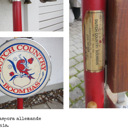
iaspora allemande
nis.