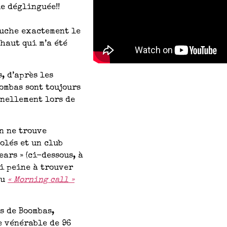
e déglinguée!!
auche exactement le
haut qui m’a été
, d’après les
ombas sont toujours
nnellement lors de
n ne trouve
olés et un club
ars » (ci-dessous, à
ui peine à trouver
du
« Morning call »
s de Boombas,
e vénérable de 96